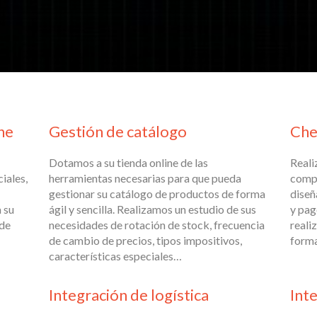
ne
Gestión de catálogo
Che
Dotamos a su tienda online de las
Reali
iales,
herramientas necesarias para que pueda
compe
gestionar su catálogo de productos de forma
diseñ
 su
ágil y sencilla. Realizamos un estudio de sus
y pag
 de
necesidades de rotación de stock, frecuencia
reali
de cambio de precios, tipos impositivos,
forma
características especiales…
Integración de logística
Int