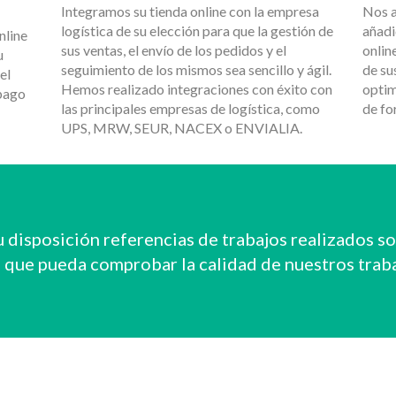
Integramos su tienda online con la empresa
Nos a
logística de su elección para que la gestión de
añadi
nline
sus ventas, el envío de los pedidos y el
onlin
u
seguimiento de los mismos sea sencillo y ágil.
de su
el
Hemos realizado integraciones con éxito con
optim
pago
las principales empresas de logística, como
de f
UPS, MRW, SEUR, NACEX o ENVIALIA.
 disposición referencias de trabajos realizados 
 que pueda comprobar la calidad de nuestros trab